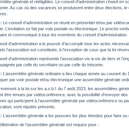
mblée générale et rééligibles. Le conseil d’administration choisit en son
sorier. Au cas où des vacances se produisent entre deux élections, le
res.
 :
Le conseil d’administration se réunit en présentiel et/ou par vidéo
é. L’invitation se fait par voie postale ou électronique. Le procès-verb
aire et communiqué à tous les membres du conseil d’administration.
seil d’administration a le pouvoir d’accomplir tous les actes nécessair
ls l’association est constituée, à l’exception de ceux que la loi rése
seil d’administration représente l’association vis-à-vis de tiers et l’
agnée par celle du secrétaire ou par celle du trésorier.
 :
L’assemblée générale ordinaire a lieu chaque année au courant du 1
uer par voie postale et/ou électronique une assemblée générale ordi
mément à la loi sur les a.s.b.l. du 7 août 2023, les assemblées génér
t être tenues par vidéoconférence, avec la possibilité d’envoyer de
es qui participent à l’assemblée générale par vidéoconférence ou p
fication, sont réputés présents.
 :
L’assemblée générale a les pouvoirs les plus étendus pour faire ou rat
libération de l’assemblée générale est requise pour :