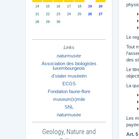
physiq
14
15
16
17
18
19
20
21
22
23
24
25
26
27
28
29
30
Le reg
Tout m
Links
l’asse
naturmusée
des st
Association des biologistes
luxembourgeois
Le tit
d'stater muséeën
object
ECGS
La qua
Fondation faune-flore
museum(s)mile
SNL
naturmusée
Les me
payée
Geology, Nature and
Art. 5