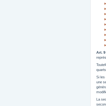
Art. 9
représ
Toutef
quart
Si les
une se
généra
modifi
La sec
second