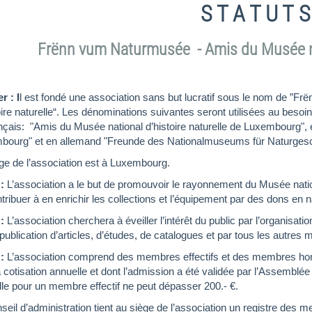
S T A T U T
S
Frënn vum Naturmusée - Amis du Musée nat
r : I
l est fondé une association sans but lucratif sous le nom de ”
oire naturelle“. Les dénominations suivantes seront utilisées au besoi
nçais: "Amis du Musée national d’histoire naturelle de Luxembourg", 
bourg" et en allemand "Freunde des Nationalmuseums für Naturges
ge de l’association est à Luxembourg.
 :
L’association a le but de promouvoir le rayonnement du Musée national
tribuer à en enrichir les collections et l’équipement par des dons en
 :
L’association cherchera à éveiller l’intérêt du public par l’organisat
 publication d’articles, d’études, de catalogues et par tous les autres
 :
L’association comprend des membres effectifs et des membres hono
a cotisation annuelle et dont l’admission a été validée par l’Assembl
le pour un membre effectif ne peut dépasser 200.- €.
seil d’administration tient au siège de l’association un registre des