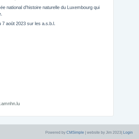
sée national d’histoire naturelle du Luxembourg qui
e.
u 7 août 2023 sur les a.s.b.l.
.amnhn.lu
Powered by
CMSimple
| website by Jim 2023|
Login