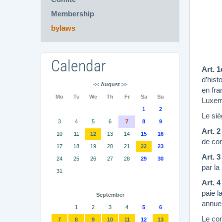
Membership
bylaws
Calendar
Art. 1e
d’hist
<<
August
>>
en fra
Mo
Tu
We
Th
Fr
Sa
Su
Luxem
1
2
Le siè
3
4
5
6
7
8
9
Art. 2
10
11
12
13
14
15
16
de con
17
18
19
20
21
22
23
Art. 3
24
25
26
27
28
29
30
par la
31
Art. 4
paie l
September
annuel
1
2
3
4
5
6
Le con
7
8
9
10
11
12
13