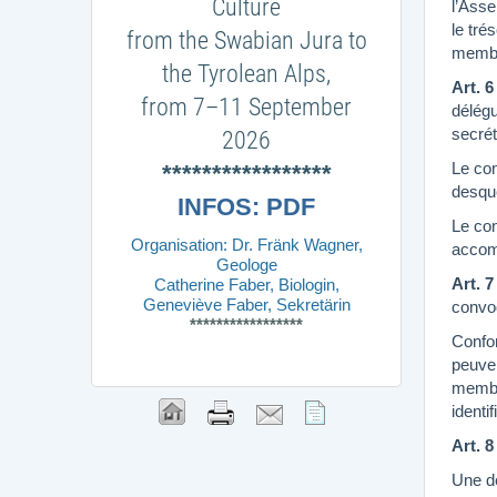
Culture
l’Asse
le tré
from the Swabian Jura to
memb
the Tyrolean Alps,
Art. 6
from 7–11 September
délégu
secrét
2026
Le con
*****************
desque
INFOS: PDF
Le con
Organisation: Dr. Fränk Wagner,
accomp
Geologe
Art. 7
Catherine Faber, Biologin,
Geneviève Faber, Sekretärin
convoq
*****************
Confor
peuven
membr
identi
Art. 8
Une dé