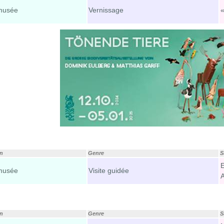
musée
Vernissage
on
Genre
S
E
musée
Visite guidée
on
Genre
S