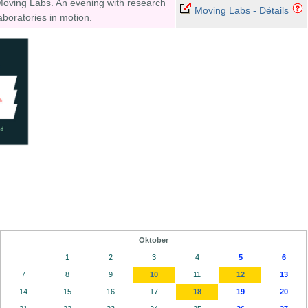
oving Labs. An evening with research
Moving Labs - Détails
aboratories in motion.
Oktober
1
2
3
4
5
6
7
8
9
10
11
12
13
14
15
16
17
18
19
20