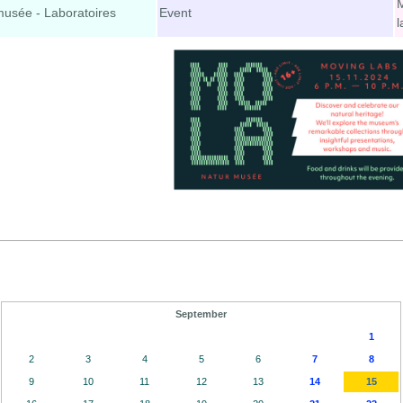
M
musée - Laboratoires
Event
l
September
1
2
3
4
5
6
7
8
9
10
11
12
13
14
15