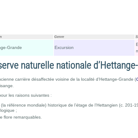
on
Genre
S
E
nge-Grande
Excursion
n
serve naturelle nationale d’Hettang
cienne carrière désaffectée voisine de la localité d’Hettange-Grande (
risange.
our les raisons suivantes :
pe (la référence mondiale) historique de l’étage de l’Hettangien (c. 201
logique ;
ne flore remarquables.