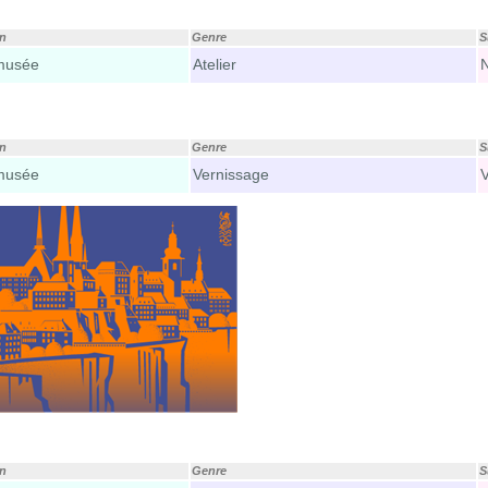
on
Genre
S
musée
Atelier
on
Genre
S
musée
Vernissage
V
on
Genre
S