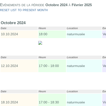
Evènements de la période
à
Octobre 2024
Février 2025
reset list to present month
Octobre 2024
Date
Heure
Location
Ev
10.10.2024
18:00
naturmusée
V
Date
Heure
Location
Ev
12.10.2024
17:00 - 18:00
naturmusée
V
Date
Heure
Location
Ev
18.10.2024
17:00 - 18:30
naturmusée
Vi