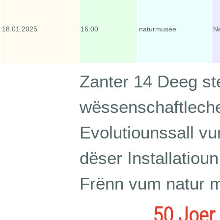
18.01.2025
16:00
naturmusée
Ne
Zanter 14 Deeg ste
wëssenschaftlech
Evolutiounssall v
dëser Installatiou
Frënn vum natur m
50 Joer