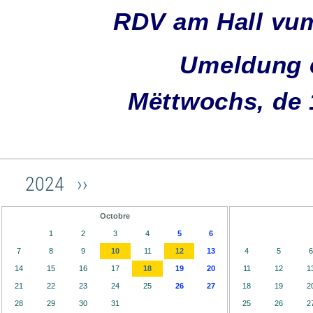
RDV am Hall vum
Umeldung e
Mëttwochs, de 
2024
››
Octobre
1
2
3
4
5
6
7
8
9
10
11
12
13
4
5
6
14
15
16
17
18
19
20
11
12
1
21
22
23
24
25
26
27
18
19
2
28
29
30
31
25
26
2