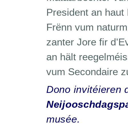
President an hau
Frënn vum naturmu
zanter Jore fir d’
an hält reegelméi
vum Secondaire 
Dono invitéieren
Neijooschdagspa
musée.