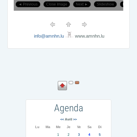
info@amnhn.lu
www.amnhn.lu
Agenda
<<
Avril
>>
Lu
Ma
Me
Je
Ve
Sa
Di
1
2
3
4
5