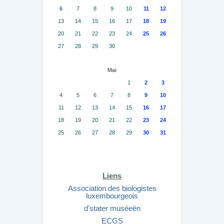
6
7
8
9
10
11
12
13
14
15
16
17
18
19
20
21
22
23
24
25
26
27
28
29
30
Mai
1
2
3
4
5
6
7
8
9
10
11
12
13
14
15
16
17
18
19
20
21
22
23
24
25
26
27
28
29
30
31
Liens
Association des biologistes
luxembourgeois
d'stater muséeën
ECGS