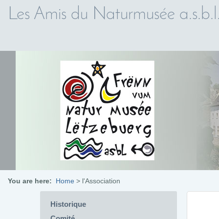
Les Amis du Naturmusée a.s.b.l
You are here:
Home
>
l'Association
Historique
Comité