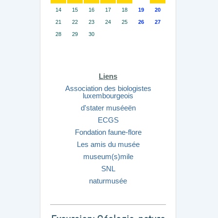
14
15
16
17
18
19
20
21
22
23
24
25
26
27
28
29
30
Liens
Association des biologistes
luxembourgeois
d'stater muséeën
ECGS
Fondation faune-flore
Les amis du musée
museum(s)mile
SNL
naturmusée