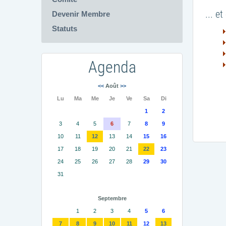
... e
Devenir Membre
Statuts
Agenda
<<
Août
>>
Lu
Ma
Me
Je
Ve
Sa
Di
1
2
3
4
5
6
7
8
9
10
11
12
13
14
15
16
17
18
19
20
21
22
23
24
25
26
27
28
29
30
31
Septembre
1
2
3
4
5
6
7
8
9
10
11
12
13