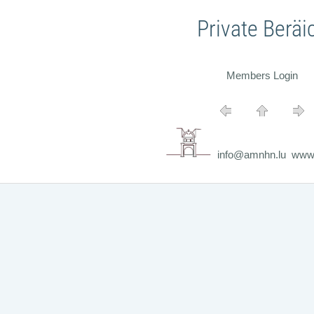
Private Beräi
Members Login
info@amnhn.lu www.