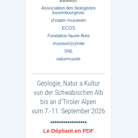
Association des biologistes
luxembourgeois
d'stater muséeën
ECGS
Fondation faune-flore
museum(s)mile
SNL
naturmusée
Geologie, Natur a Kultur
vun der Schwäbischen Alb
bis an d’Tiroler Alpen
vum 7.-11. September 2026
*****************
Le Dépliant en PDF