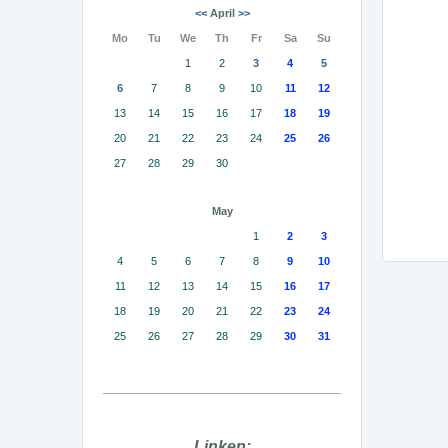
<<
April
>>
Mo
Tu
We
Th
Fr
Sa
Su
1
2
3
4
5
6
7
8
9
10
11
12
13
14
15
16
17
18
19
20
21
22
23
24
25
26
27
28
29
30
May
1
2
3
4
5
6
7
8
9
10
11
12
13
14
15
16
17
18
19
20
21
22
23
24
25
26
27
28
29
30
31
Linken: