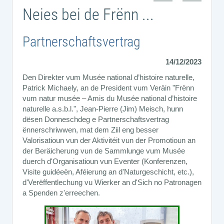
Neies bei de Frënn ...
Partnerschaftsvertrag
14/12/2023
Den Direkter vum Musée national d’histoire naturelle,
Patrick Michaely, an de President vum Veräin "Frënn
vum natur musée – Amis du Musée national d’histoire
naturelle a.s.b.l.", Jean-Pierre (Jim) Meisch, hunn
dësen Donneschdeg e Partnerschaftsvertrag
ënnerschriwwen, mat dem Ziil eng besser
Valorisatioun vun der Aktivitéit vun der Promotioun an
der Beräicherung vun de Sammlunge vum Musée
duerch d'Organisatioun vun Eventer (Konferenzen,
Visite guidéeën, Aféierung an d'Naturgeschicht, etc.),
d'Verëffentlechung vu Wierker an d'Sich no Patronagen
a Spenden z'erreechen.