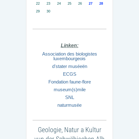
22
23
24
25
26
27
28
29
30
Linken:
Association des biologistes
luxembourgeois
d'stater muséeën
ECGS
Fondation faune-flore
museum(s)mile
SNL
naturmusée
Geologie, Natur a Kultur