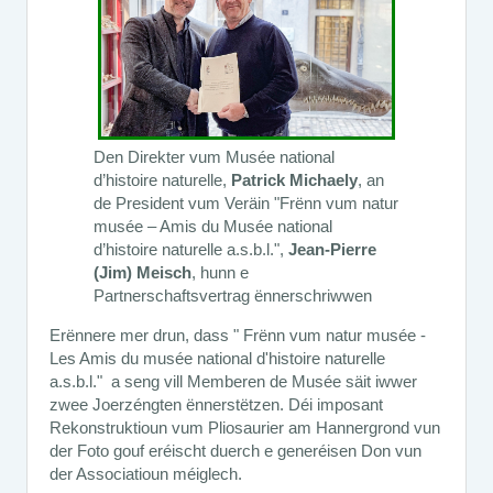
Den Direkter vum Musée national
d’histoire naturelle,
Patrick Michaely
, an
de President vum Veräin "Frënn vum natur
musée – Amis du Musée national
d’histoire naturelle a.s.b.l.",
Jean-Pierre
(Jim) Meisch
, hunn e
Partnerschaftsvertrag ënnerschriwwen
Erënnere mer drun, dass " Frënn vum natur musée -
Les Amis du musée national d'histoire naturelle
a.s.b.l." a seng vill Memberen de Musée säit iwwer
zwee Joerzéngten ënnerstëtzen. Déi imposant
Rekonstruktioun vum Pliosaurier am Hannergrond vun
der Foto gouf eréischt duerch e generéisen Don vun
der Associatioun méiglech.