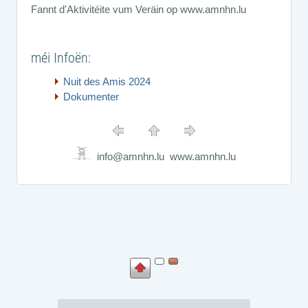
Fannt d'Aktivitéite vum Veräin op www.amnhn.lu
méi Infoën:
Nuit des Amis 2024
Dokumenter
info@amnhn.lu www.amnhn.lu