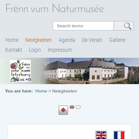
Frënn vum Naturmusée
Home
Neiegkeeten
Agenda
De Veraïn
Gallerie
Kontakt
Login
Impressum
You are here:
Home
>
Neiegkeeten