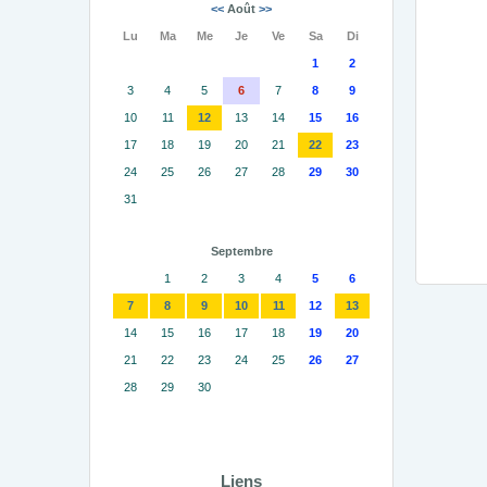
<<
Août
>>
Lu
Ma
Me
Je
Ve
Sa
Di
1
2
3
4
5
6
7
8
9
10
11
12
13
14
15
16
17
18
19
20
21
22
23
24
25
26
27
28
29
30
31
Septembre
1
2
3
4
5
6
7
8
9
10
11
12
13
14
15
16
17
18
19
20
21
22
23
24
25
26
27
28
29
30
Liens