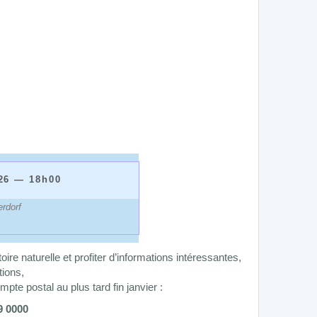
026 — 18h00
en Himmelspektaklen
rdorf
ire naturelle et profiter d’informations intéressantes,
tions,
pte postal au plus tard fin janvier :
9 0000